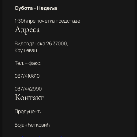
Субота – Недеља
1:30h пре почетка представе
Адреса
Видовданска 26 37000,
Крушевац
Тел. – факс:
037/410810
037/442990
Контакт
Продуцент:
Бојан Ћетковић