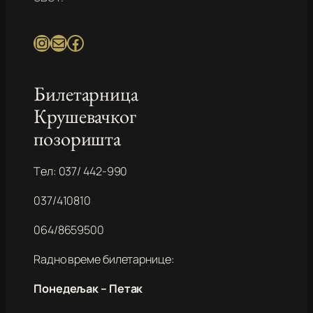
Instagram
Mail
Facebook
Билетарница
Крушевачког
позоришта
Tел: 037/ 442-990
037/410810
064/8659500
Rадно време билетарнице:
Понедељак – Петак