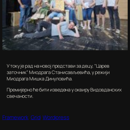
У току је рад на новој представи за децу, “Царев
заточник” Миодрага Станисављевића, у режији
Миодрага Мишка Динуловића.
Премијерно ће бити изведена у оквиру Видовданских
свечаности.
Framework
Grid
Wordpress