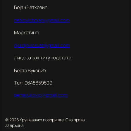
Бојан Ћетковић
cetkovicbojan@gmail.com
Маркетинг:
djurdjevicsvet@gmail.com
Лице за заштиту података:
Берта Вуковић
Tел: 0648659509;
bertavukovic@gmail.com
© 2026 Крушевачко позориште. Сва права
задржана.