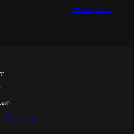
28. May 2026.
т
:
овић
ojan@gmail.com
: