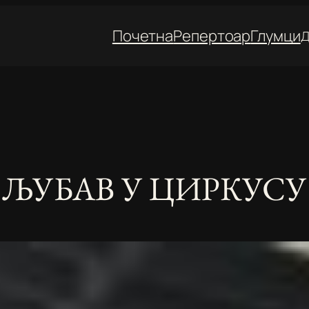
Почетна
Репертоар
Глумци
Д
ЉУБАВ У ЦИРКУСУ