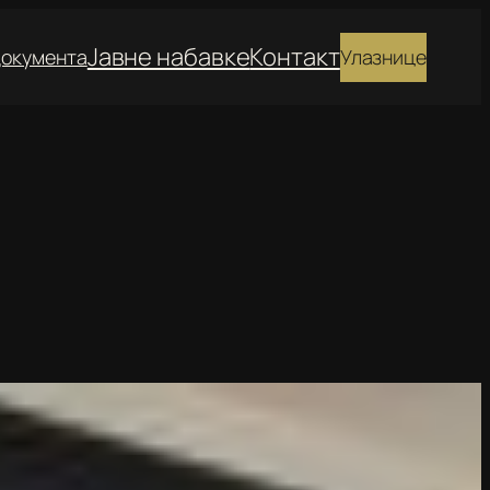
Јавне набавке
Контакт
окумента
Улазнице