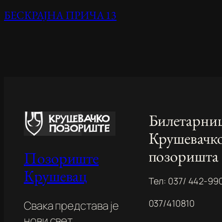
БЕСКРАЈНА ПРИЧА 13
Билетарни
Крушевачк
позоришта
Позориште
Крушевац
Tел: 037/ 442-99
037/410810
Свака представа је
нови свет.