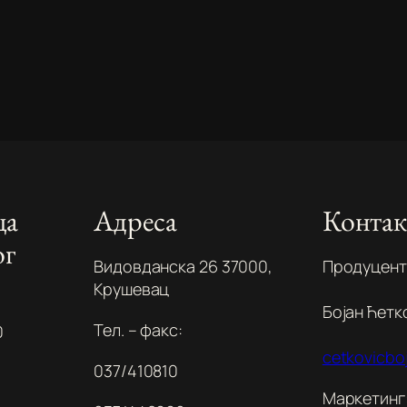
ца
Адреса
Контак
ог
Видовданска 26 37000,
Продуцент
Крушевац
Бојан Ћетк
Тел. – факс:
0
cetkovicb
037/410810
Маркетинг