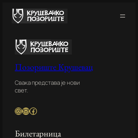
Skip
to
content
Позориште Крушевац
Свака представа је нови
свет.
Instagram
Mail
Facebook
Билетарница