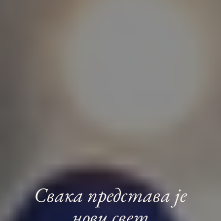
Свака представа је
нови свет