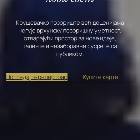
Крушевачко позориште већ деценијама
негује врхунску позоришну уметност,
отварајући простор за нове идеје,
таленте и незаборавне сусрете са
публиком.
Погледајте репертоар
Купите карте